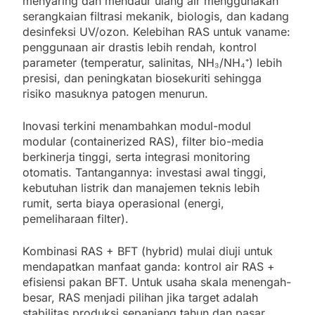
menyaring dan mendaur ulang air menggunakan
serangkaian filtrasi mekanik, biologis, dan kadang
desinfeksi UV/ozon. Kelebihan RAS untuk vaname:
penggunaan air drastis lebih rendah, kontrol
parameter (temperatur, salinitas, NH₃/NH₄⁺) lebih
presisi, dan peningkatan biosekuriti sehingga
risiko masuknya patogen menurun.
Inovasi terkini menambahkan modul-modul
modular (containerized RAS), filter bio-media
berkinerja tinggi, serta integrasi monitoring
otomatis. Tantangannya: investasi awal tinggi,
kebutuhan listrik dan manajemen teknis lebih
rumit, serta biaya operasional (energi,
pemeliharaan filter).
Kombinasi RAS + BFT (hybrid) mulai diuji untuk
mendapatkan manfaat ganda: kontrol air RAS +
efisiensi pakan BFT. Untuk usaha skala menengah-
besar, RAS menjadi pilihan jika target adalah
stabilitas produksi sepanjang tahun dan pasar