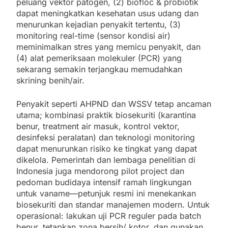
peluang vektor patogen, (2) biofloc & probiotik
dapat meningkatkan kesehatan usus udang dan
menurunkan kejadian penyakit tertentu, (3)
monitoring real-time (sensor kondisi air)
meminimalkan stres yang memicu penyakit, dan
(4) alat pemeriksaan molekuler (PCR) yang
sekarang semakin terjangkau memudahkan
skrining benih/air.
Penyakit seperti AHPND dan WSSV tetap ancaman
utama; kombinasi praktik biosekuriti (karantina
benur, treatment air masuk, kontrol vektor,
desinfeksi peralatan) dan teknologi monitoring
dapat menurunkan risiko ke tingkat yang dapat
dikelola. Pemerintah dan lembaga penelitian di
Indonesia juga mendorong pilot project dan
pedoman budidaya intensif ramah lingkungan
untuk vaname—petunjuk resmi ini menekankan
biosekuriti dan standar manajemen modern. Untuk
operasional: lakukan uji PCR reguler pada batch
benur, tetapkan zona bersih/ kotor, dan gunakan