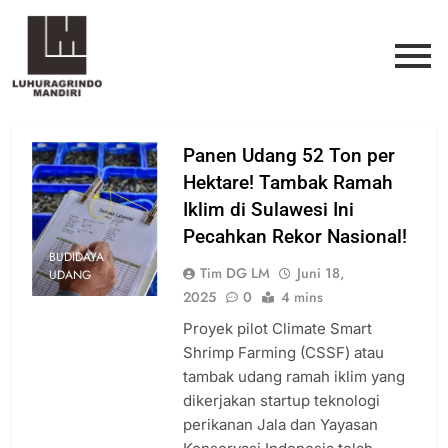
Panen Udang 52 Ton per
Hektare! Tambak Ramah
Iklim di Sulawesi Ini
Pecahkan Rekor Nasional!
BUDIDAYA
Tim DG LM
Juni 18,
UDANG
2025
0
4 mins
Proyek pilot Climate Smart
Shrimp Farming (CSSF) atau
tambak udang ramah iklim yang
dikerjakan startup teknologi
perikanan Jala dan Yayasan