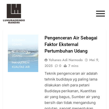
Pengenceran Air Sebagai
BUDIDAYA
Faktor Eksternal
UDANG
Pertumbuhan Udang
KESEHATAN
UDANG
Yohanes Adi Narmodo
Mei 9,
MANAJEMEN
2025
0
7 mins
KUALITAS AIR
Teknik pengenceran air adalah
tehnik budidaya yg paling lama
dilakukan oleh para petani
Budidaya perikanan, Kuantitas
air yang bagus, Sumber air yang
bersih dan tidak mengandung
polutan, sangat menentukan