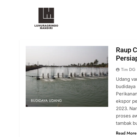
Raup C
Persi
Tim DG
Udang va
budidaya 
Perikana
BUDIDAYA UDANG
ekspor pe
2023. Nam
proses aw
tambak b
Read More