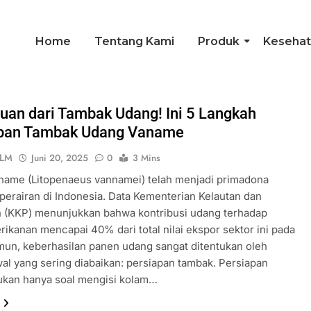
Home
Tentang Kami
Produk
Kesehat
uan dari Tambak Udang! Ini 5 Langkah
apan Tambak Udang Vaname
 LM
Juni 20, 2025
0
3 Mins
name (Litopenaeus vannamei) telah menjadi primadona
perairan di Indonesia. Data Kementerian Kelautan dan
n (KKP) menunjukkan bahwa kontribusi udang terhadap
rikanan mencapai 40% dari total nilai ekspor sektor ini pada
un, keberhasilan panen udang sangat ditentukan oleh
al yang sering diabaikan: persiapan tambak. Persiapan
ukan hanya soal mengisi kolam…