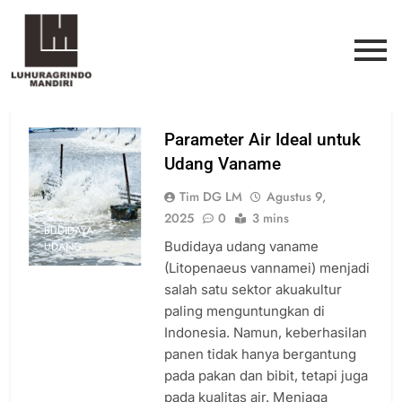
Parameter Air Ideal untuk
Udang Vaname
Tim DG LM
Agustus 9,
2025
0
3 mins
BUDIDAYA
Budidaya udang vaname
UDANG
(Litopenaeus vannamei) menjadi
salah satu sektor akuakultur
paling menguntungkan di
Indonesia. Namun, keberhasilan
panen tidak hanya bergantung
pada pakan dan bibit, tetapi juga
pada kualitas air. Menjaga