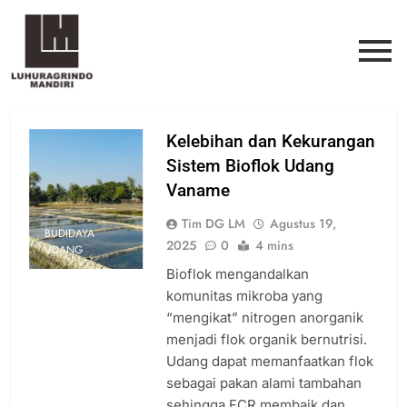
Kelebihan dan Kekurangan
Sistem Bioflok Udang
Vaname
Tim DG LM
Agustus 19,
BUDIDAYA
2025
0
4 mins
UDANG
Bioflok mengandalkan
komunitas mikroba yang
“mengikat” nitrogen anorganik
menjadi flok organik bernutrisi.
Udang dapat memanfaatkan flok
sebagai pakan alami tambahan
sehingga FCR membaik dan