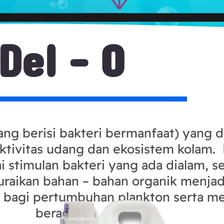
Del - O
ng berisi bakteri bermanfaat) yang d
tivitas udang dan ekosistem kolam.
 stimulan bakteri yang ada dialam, s
uraikan bahan – bahan organik menjad
 bagi pertumbuhan plankton serta men
beracun.